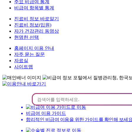
주요 비급여 통계
비급여 항목별 통계
진료비 정보 바로알기
진료비 정보(입원)
자가 건강관리 동영상
현명한 선택
홈페이지 이용 안내
자주 묻는 질문
자료실
사이트맵
비급여 이용 가이드
합리적인 비급여 이용을 위한
가이드를 확인해 보세요