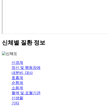
신체별 질환 정보
신경계
정신 및 행동장애
내분비, 대사
호흡계
순환계
소화계
혈액 및 조혈기관
신생물
기타