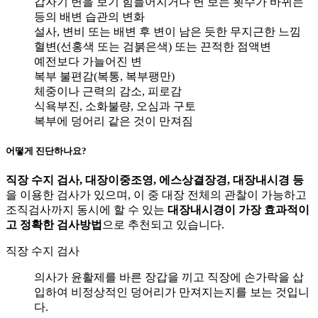
갑자기 변을 보기 힘들어지거나 변 보는 횟수가 바뀌는
등의 배변 습관의 변화
설사, 변비 또는 배변 후 변이 남은 듯한 무지근한 느낌
혈변(선홍색 또는 검붉은색) 또는 끈적한 점액변
예전보다 가늘어진 변
복부 불편감(복통, 복부팽만)
체중이나 근력의 감소, 피로감
식욕부진, 소화불량, 오심과 구토
복부에 덩어리 같은 것이 만져짐
어떻게 진단하나요?
직장 수지 검사, 대장이중조영, 에스상결장경, 대장내시경 등
을 이용한 검사가 있으며, 이 중 대장 전체의 관찰이 가능하고
조직검사까지 동시에 할 수 있는
대장내시경이 가장 효과적이
고 정확한 검사방법
으로 추천되고 있습니다.
직장 수지 검사
의사가 윤활제를 바른 장갑을 끼고 직장에 손가락을 삽
입하여 비정상적인 덩어리가 만져지는지를 보는 것입니
다.