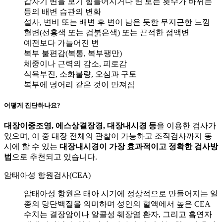
갑자기 변을 보기 힘들어지거나 변 보는 횟수가 바뀌는
등의 배변 습관의 변화
설사, 변비 또는 배변 후 변이 남은 듯한 무지근한 느낌
혈변(선홍색 또는 검붉은색) 또는 끈적한 점액변
예전보다 가늘어진 변
복부 불편감(복통, 복부팽만)
체중이나 근력의 감소, 피로감
식욕부진, 소화불량, 오심과 구토
복부에 덩어리 같은 것이 만져짐
어떻게 진단하나요?
대장이중조영, 에스상결장경, 대장내시경 등
을 이용한 검사가
있으며, 이 중 대장 전체의 관찰이 가능하고 조직검사까지 동
시에 할 수 있는
대장내시경이 가장 효과적이고 정확한 검사방
법
으로 추천되고 있습니다.
암태아성 항원검사(CEA)
암태아성 항원은 태아 시기에 정상적으로 만들어지는 일
종의 당단백질을 의미하며 성인의 혈액에서 높은 CEA
수치는 결장암이나 알콜성 췌장염 환자, 그리고 흡연자