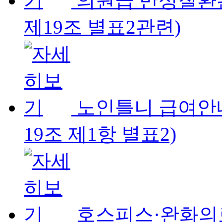
의원급 만성질환
제19조 별표2관련)
노인틀니 급여안
19조 제1항 별표2)
호스피스·완화의