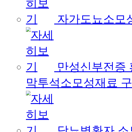
자가도뇨소모
만성신부전증 
막투석소모성재료 
당뇨병환자 소