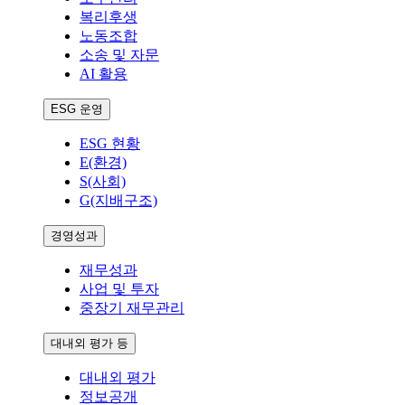
복리후생
노동조합
소송 및 자문
AI 활용
ESG 운영
ESG 현황
E(환경)
S(사회)
G(지배구조)
경영성과
재무성과
사업 및 투자
중장기 재무관리
대내외 평가 등
대내외 평가
정보공개