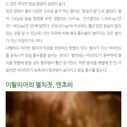
는 양은 적지만 칼슘 함량이 굉장히 높다.
맛과 영양이 좋아 다양한 요리로 즐겨 먹는 멸치는 ‘칼슘의 왕’으로 불린다. 멸
치 100g당 칼슘 함량을 보면 생멸치는 509㎎, 건조멸치는 1,905㎎(큰
것)~902㎎(잔 것)에 달한다. 우유(91㎎)와 비교해도 훨씬 많은 칼슘이 들어
있는 것을 알 수 있는데, 다만 우유에 비해 체내 흡수율이 떨어지는 것은 멸치
가 지닌 약점이기도 하다.
다행히도 이러한 멸치의 약점을 보완하는 방법이 있다. 멸치가 지닌 비타민D
를 농축시켜 칼슘 흡수율을 높이는 것이다. 멸치에는 비타민D가 풍부한데 멸
치를 햇볕에 말릴 경우 함유량이 훨씬 증가한다. 마른 멸치를 햇볕에 한 번 더
말리면 비타민D가 농축되어 함유량이 높아지고 칼슘 흡수를 돕는다.
이탈리아의 멸치젓, 엔초비