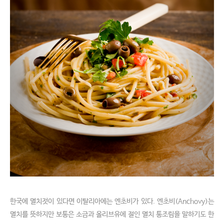
한국에 멸치젓이 있다면 이탈리아에는 엔초비가 있다. 엔초비(Anchovy)는
멸치를 뜻하지만 보통은 소금과 올리브유에 절인 멸치 통조림을 말하기도 한