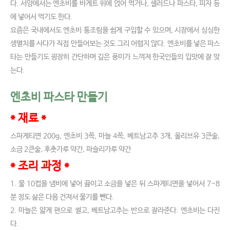
다. 서양에서는 엔초비를 바게트 위에 얹어 먹거나, 샐러드나 파스타, 피자 등
에 넣어서 먹기도 한다.
요즘은 국내에서도 엔초비 통조림을 쉽게 구입할 수 있으며, 시장에서 싱싱한
생멸치를 사다가 직접 만들어보는 것도 그리 어렵지 않다. 엔초비를 넣은 파스
타는 만들기도 굉장히 간단하며 깊은 풍미가 느껴져 한국인들의 입맛에 잘 맞
는다.
엔초비 파스타 만들기
* 재료 *
스파게티면 200g, 엔초비 3쪽, 마늘 4쪽, 베트남고추 3개, 올리브유 3큰술,
소금 2큰술, 후춧가루 약간, 파슬리가루 약간
* 조리 과정 *
1. 물 10컵을 냄비에 넣어 끓이고 소금을 넣은 뒤 스파게티면을 넣어서 7~8
분 정도 삶은 다음 건져서 물기를 뺀다.
2. 마늘은 얇게 편으로 썰고, 베트남고추는 반으로 잘라준다. 엔초비는 다진
다.