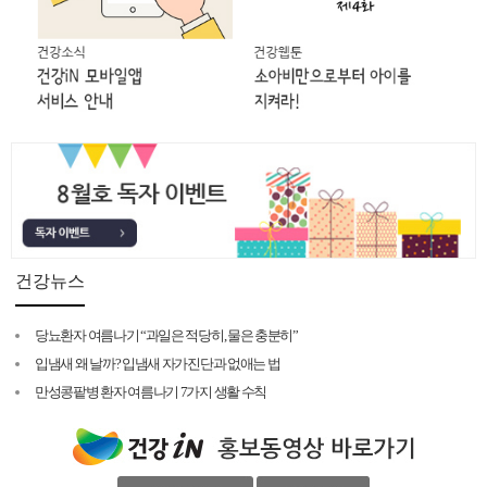
건강뉴스
당뇨환자 여름나기 “과일은 적당히, 물은 충분히”
입냄새 왜 날까? 입냄새 자가진단과 없애는 법
만성콩팥병 환자 여름나기 7가지 생활 수칙