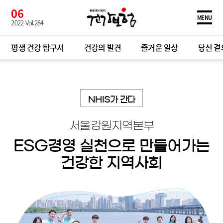
본문으로 바로가기
06
2022
Vol.284
평생 건강 탐구서
건강의 발견
즐거운 일상
당신 곁의
NHIS가 간다
서울강원지역본부
ESG경영 실천으로 만들어가는
건강한 지역사회