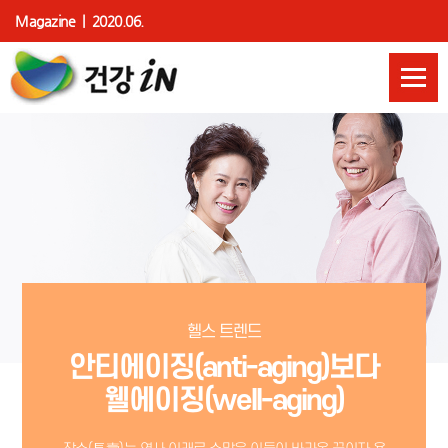
Magazine | 2020.06.
헬스 트렌드
안티에이징(anti-aging)보다
웰에이징(well-aging)