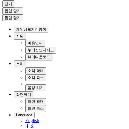
닫기
팝업 닫기
팝업 닫기
개인정보처리방침
지원
이용안내
누리집안내지도
뷰어다운로드
소리
소리 확대
소리 축소
음성 켜기
화면크기
화면 확대
화면 축소
Language
English
中文