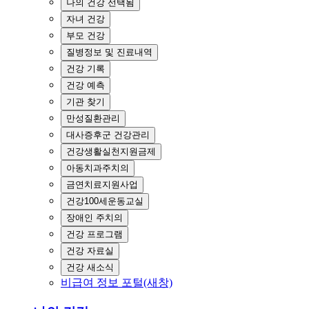
나의 건강
선택됨
자녀 건강
부모 건강
질병정보 및 진료내역
건강 기록
건강 예측
기관 찾기
만성질환관리
대사증후군 건강관리
건강생활실천지원금제
아동치과주치의
금연치료지원사업
건강100세운동교실
장애인 주치의
건강 프로그램
건강 자료실
건강 새소식
비급여 정보 포털(새창)