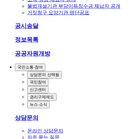
불법개설기관 부당이득징수금 체납자 공개
거짓청구 요양기관 명단공표
공시송달
정보목록
공공자원개방
국민소통·참여
상담문의
선택됨
국민참여
신고센터
권리구제제도
뉴스·소식
상담문의
온라인 상담문의
자주 묻는 질문