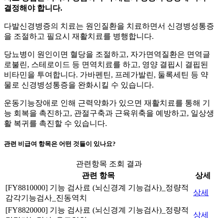
결정해야 합니다.
다발신경병증의 치료는 원인질환을 치료하면서 신경병성통증
을 조절하고 필요시 재활치료를 병행합니다.
당뇨병이 원인이면 혈당을 조절하고, 자가면역질환은 면역글
로불린, 스테로이드 등 면역치료를 하고, 영양 결핍시 결핍된
비타민을 투여합니다. 가바펜틴, 프레가발린, 둘록세틴 등 약
물로 신경병성통증을 완화시킬 수 있습니다.
운동기능장애로 인해 근력약화가 있으면 재활치료를 통해 기
능 회복을 촉진하고, 관절구축과 근육위축을 예방하고, 일상생
활 복귀를 촉진할 수 있습니다.
관련 비급여 항목은 어떤 것들이 있나요?
관련항목 조회 결과
관련 항목
상세
[FY8810000] 기능 검사료 (뇌신경계 기능검사)_정량적
상세
감각기능검사_진동역치
[FY8820000] 기능 검사료 (뇌신경계 기능검사)_정량적
상세