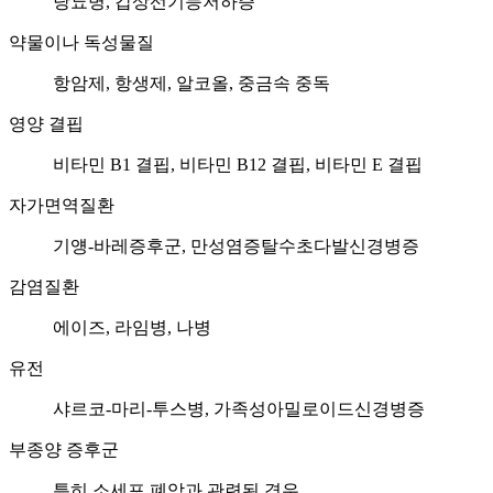
당뇨병, 갑상선기능저하증
약물이나 독성물질
항암제, 항생제, 알코올, 중금속 중독
영양 결핍
비타민 B1 결핍, 비타민 B12 결핍, 비타민 E 결핍
자가면역질환
기얭-바레증후군, 만성염증탈수초다발신경병증
감염질환
에이즈, 라임병, 나병
유전
샤르코-마리-투스병, 가족성아밀로이드신경병증
부종양 증후군
특히 소세포 폐암과 관련된 경우