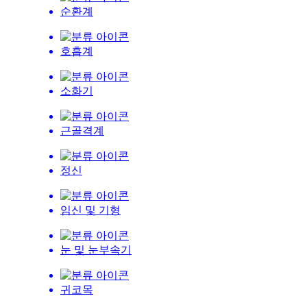
순환계
호흡계
소화기
근골격계
정신
임신 및 기형
눈 및 눈부속기
귀코목