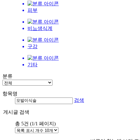
피부
비뇨생식계
구강
기타
분류
항목명
검색
게시글 검색
총
5
건 (
1
/1 페이지)