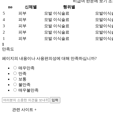
비급여 한눈에 보기 조
no
신체별
행위별
5
피부
모발 이식술료
모발이식술
4
피부
모발 이식술료
모발이식술-
3
피부
모발 이식술료
모발이식술-
2
피부
모발 이식술료
모발이식술-
1
피부
모발 이식술료
모발이식술
1
만족도
페이지의 내용이나 사용편의성에 대해 만족하십니까?
매우만족
만족
보통
불만족
매우불만족
입력
관련 사이트 +