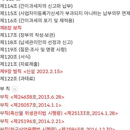
제114조 (간이과세자의 신고와 납부)
제115조 (사업자미등록가산세가 부과되지 아니하는 납부의무 면제
제116조 (간이과세의 포기 및 재적용)
제8장 보칙
제117조 (장부의 작성·보관)
제118조 (납세관리인의 선정과 신고)
제119조 (질문·조사 및 명령 사항)
제120조 (서식)
제121조 (자료제출)
제9장 벌칙 <신설 2022.2.15>
제122조 (과태료)
부 칙
부칙 <제24638호,2013.6.28>
부칙 <제25057호,2014.1.1>
부칙(축산물 위생관리법 시행령) <제25133호,2014.1.28>
부칙 <제25196호,2014.2.21>
부칙(한국산업은행법 시행령) <제25945호,2014.12.30>