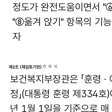
정도가 완전도움이면서 "⑥
"⑧옮겨 앉기" 항목의 기
자
제2조 (재검토기한)
보건복지부장관은 「훈령 · 
정」(대통령 훈령 제334호)
년 1월 1일을 기준으로 매