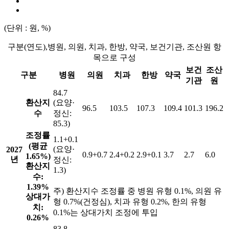
(단위 : 원, %)
구분(연도),병원, 의원, 치과, 한방, 약국, 보건기관, 조산원 항
목으로 구성
보건
조산
구분
병원
의원
치과
한방
약국
기관
원
84.7
환산지
(요양·
96.5
103.5
107.3
109.4
101.3
196.2
수
정신:
85.3)
조정률
1.1+0.1
(평균
(요양·
2027
0.9+0.7
2.4+0.2
2.9+0.1
3.7
2.7
6.0
1.65%)
년
정신:
환산지
1.3)
수:
1.39%
주) 환산지수 조정률 중 병원 유형 0.1%, 의원 유
상대가
형 0.7%(건정심), 치과 유형 0.2%, 한의 유형
치:
0.1%는 상대가치 조정에 투입
0.26%
83.8